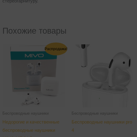
стереогарнитуру.
Похожие товары
Первоначальная
Текущая
Распродажа!
цена
цена:
составляла
1
1
000,00 ₽.
300,00 ₽.
Беспроводные наушники
Беспроводные наушники
Недорогие и качественные
Беспроводные наушники pro
беспроводные наушники
4