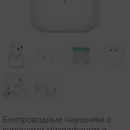
12
Беспроводные наушники с
хорошими микрофоном и