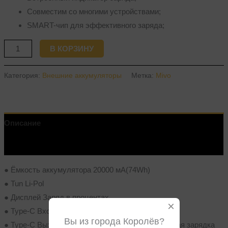
Совместим со многими устройствами;
SMART-чип для эффективного заряда;
В КОРЗИНУ
Категория:
Внешние аккумуляторы
Метка:
Mivo
Описание
Отзывы (0)
● Ёмкость аккумулятора 20000 мA(74Wh)
● Tun Li-Pol
● Дисплей Заряд в процентах
×
● Type-C Вход 5V=3A/9V=2A
Вы из города Королёв?
● Type-C Выход 5V=3A/9V=2.22A/12V-1.5A быстрая зарядка